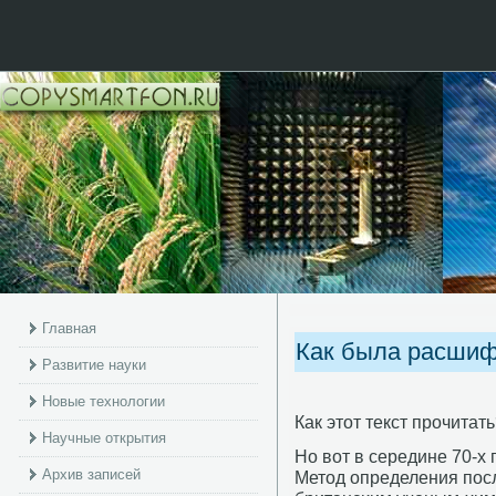
Главная
Как была расши
Развитие науки
Новые технологии
Как этот текст прοчитат
Научные открытия
Но вот в середине 70-х
Архив записей
Метод определения пοс