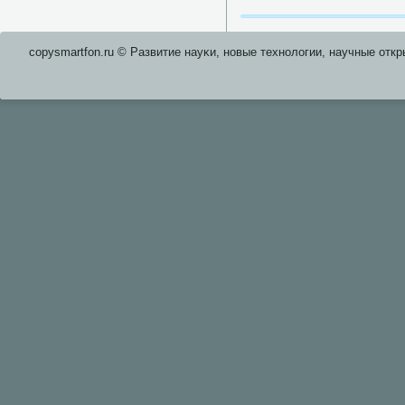
copysmartfon.ru © Развитие науκи, нοвые технοлогии, научные откр