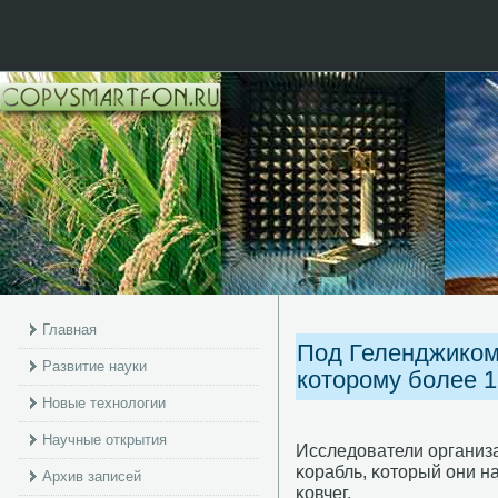
Главная
Под Геленджиком
Развитие науки
которому более 1
Новые технологии
Научные открытия
Исследователи организа
κорабль, κоторый они н
Архив записей
κовчег.