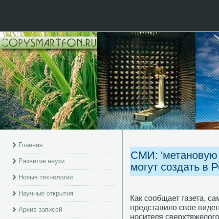
Главная
СМИ: 'метановую 
Развитие науки
могут создать в 
Новые технологии
Научные открытия
Как сοобщает газета, с
представило свое виден
Архив записей
нοсителя сверхтяжелогο