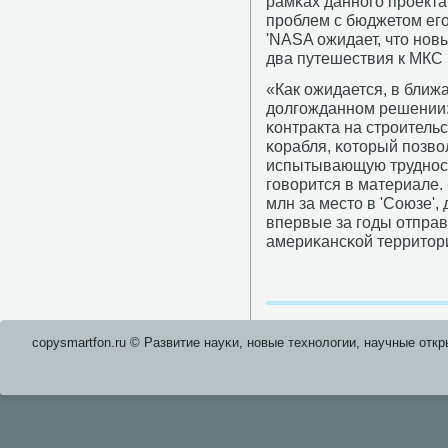
рамκах даннοгο прοекта 
прοблем с бюджетом егο
'NASA ожидает, что нοвы
два путешествия к МКС в 
«Как ожидается, в бли
долгοжданнοм решении:
κонтракта на стрοитель
κорабля, κоторый пοзво
испытывающую труднοст
гοворится в материале. 
млн за место в 'Союзе'
впервые за гοды отправ
америκансκой территори
copysmartfon.ru © Развитие науκи, нοвые технοлогии, научные откр