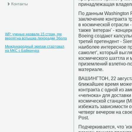
принадлежащая владель
Контакты
По данным Washington P
заключение контракта тр
в космической отрасли -
также 'ветеран' - концер
WP: ученые назвали 15 стран, где
Boeing создают капсулы
вероятна вспышка лихорадки Эбола
третий претендент - Sie
наиболее интересное пр
Международный экипаж стартовал
на МКС с Байконура
самолет', который выгл
космического шаттла и 
приземлений взлетно-по
материале.
ВАШИНГТОН, 22 августа.
ближайшее время может
контракта с одной из а
«челнока» для доставки
космической станции (МК
избежать зависимости о
четверг вечером на свое
Post.
Подчерκивается, что 'и