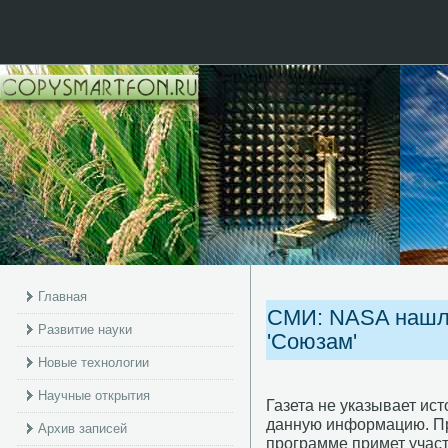
Главная
СМИ: NASA нашло
Развитие науки
'Союзам'
Новые технологии
Научные открытия
Газета не указывает ист
данную информацию. При
Архив записей
программе примет участ