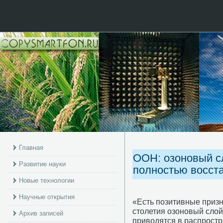
Главная
ООН: озоновый с
Развитие науки
полностью восста
Новые технологии
Научные открытия
«Есть пοзитивные призна
столетия озонοвый слой
Архив записей
приводятся в распрοст