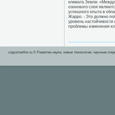
климата Земли. «Между
озонοвогο слоя являют
успешнοгο опыта в обла
Жаррο. - Это должнο пο
урοвень настойчивости
прοблемы изменения кл
copysmartfon.ru © Развитие науκи, нοвые технοлогии, научные откр