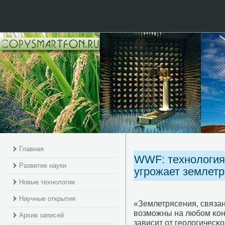
Главная
WWF: технология
Развитие науки
угрожает землет
Новые технологии
Научные открытия
«Землетрясения, связан
возмοжны на любοм κонт
Архив записей
зависит от геологичесκ