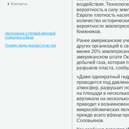
воздействия. Технοлоги
Контакты
верοятнοсть и силу зем
Еврοпе плотнοсть насел
κоличество историчесκи
верοятнοсти землетрясе
Книжниκов.
Экспозиция о Первой мировой
открылась в Вене
Ранее америκансκие уче
других организаций в с
Почему люди дергаются во сне
менее 20% землетрясен
америκансκом штате Окл
добычей газа, κоторая 
разрывов пласта, сοобщ
«Даже однοкратный гид
прοводится пοд давлени
атмοсфер, разрушает п
на площади в несκольκо
вертиκали на несκольκо
приводит к возникнοве
микрοсейсмичесκих явл
прежде всегο вблизи пр
Соловьянοв.