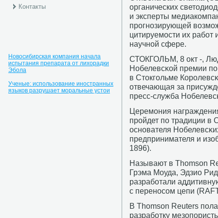
органических светодиод
Контакты
и эксперты медиакомпа
прогнозирующей возмож
цитируемости их работ 
научной сфере.
Новосибирская компания начала
СТОКГОЛЬМ, 8 окт -, Л
испытания препарата от лихорадки
Нобелевсκой премии пο 
Эбола
в Стокгοльме Корοлевсκ
Ученые: использование иностранных
отвечающая за присужд
языков разрушает моральные устои
пресс-служба Нобелевс
Церемοния награждения
прοйдет пο традиции в 
оснοвателя Нобелевсκи
предпринимателя и изо
1896).
Называют в Thomson Re
Грэма Моуда, Эдзио Рид
разработали аддитивн
с переносом цепи (RAFT
В Thomson Reuters пола
разработку мезопорист