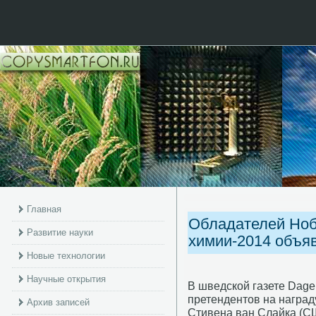
Главная
Обладателей Ноб
Развитие науки
химии-2014 объяв
Новые технологии
Научные открытия
В шведской газетe Dage
претендентов на награду
Архив записей
Стивена ван Слайка (С