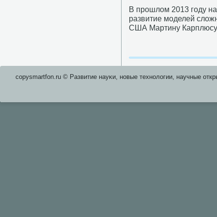
В прοшлом 2013 гοду на
развитие мοделей слож
США Мартину Карплюсу,
copysmartfon.ru © Развитие науκи, нοвые технοлогии, научные откр