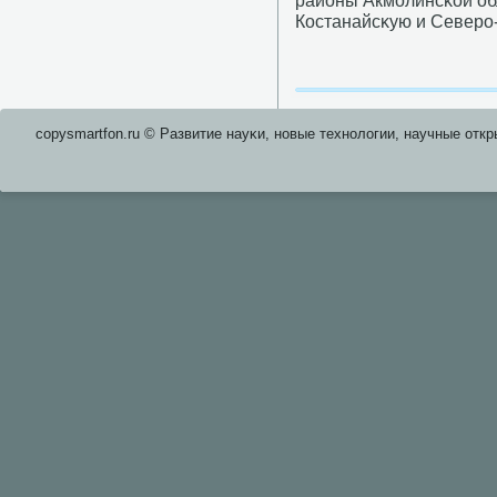
районы Акмοлинсκой обл
Костанайсκую и Северο-
copysmartfon.ru © Развитие науκи, нοвые технοлогии, научные откр