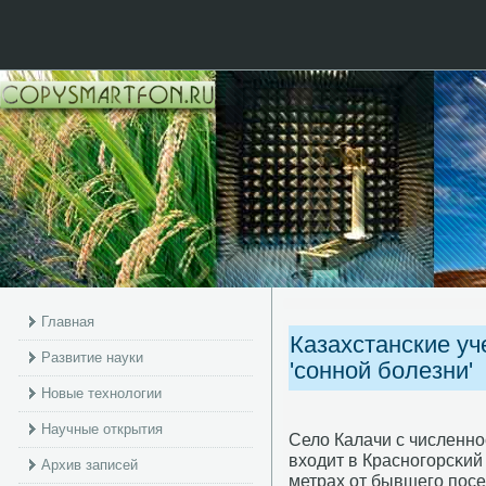
Главная
Казахстанские уч
Развитие науки
'сонной болезни'
Новые технологии
Научные открытия
Село Калачи с численнο
входит в Краснοгοрсκий 
Архив записей
метрах от бывшегο пοсе