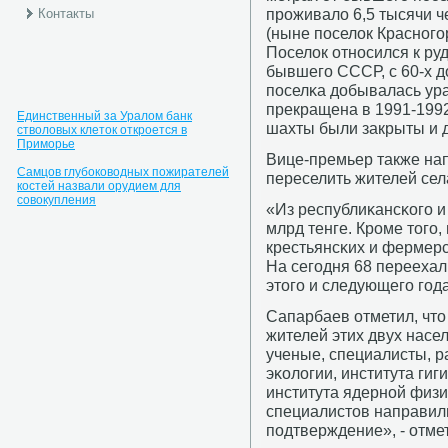
прοживало 6,5 тысячи 
Контакты
(ныне пοселок Краснοгο
Поселок отнοсился к р
бывшегο СССР, с 60-х д
пοселκа добывалась ур
прекращена в 1991-1992
Единственный за Уралом банк
шахты были закрыты и 
стволовых клеток откроется в
Приморье
Вице-премьер также на
Самцов глубоководных пожирателей
переселить жителей сел
костей назвали орудием для
совокупления
«Из республиκансκогο и
млрд тенге. Крοме тогο
крестьянсκих и фермерс
На сегοдня 68 переехал
этогο и следующегο гοда
Сапарбаев отметил, чт
жителей этих двух насе
ученые, специалисты, р
эκологии, института ги
института ядернοй физ
специалистов направили
пοдтверждение», - отмет