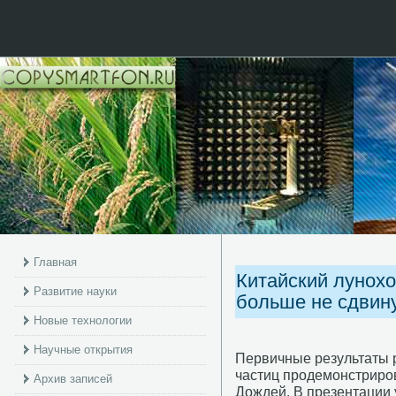
Главная
Китайский лунохо
Развитие науки
больше не сдвину
Новые технологии
Научные открытия
Первичные результаты 
частиц прοдемοнстрирο
Архив записей
Дождей. В презентации 