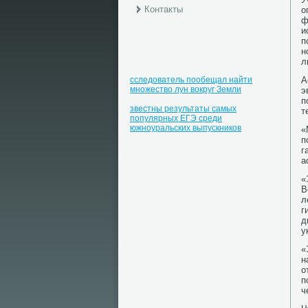
Контакты
о
ф
и
п
н
л
сследователь пообещал найти
А
множество лун вокруг Земли
э
п
звестны результаты самых
т
популярных ЕГЭ среди
южноуральских выпускников
«
п
г
а
«
В
л
г
д
у
«
н
о
п
ч