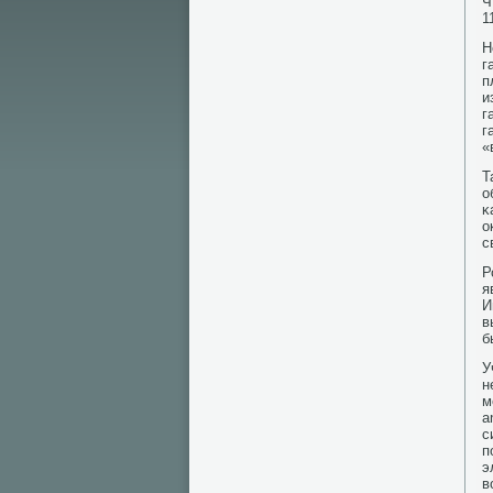
Ч
1
Н
г
п
и
г
г
«
Т
о
κ
о
с
Р
я
И
в
б
У
н
м
a
с
п
э
в