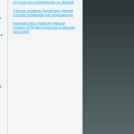
спутник для наблюдения за Землей
Ученые назвали Анджелину Джоли
плохим примером для подражания
в
Наночастицы помогли ученым
утроить КПД фотосинтеза в листьях
растений
 и
й