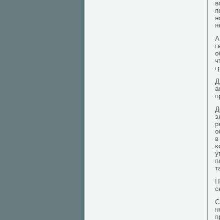
в
п
н
н
А
г
о
ч
г
Д
а
п
Д
э
р
о
в
κ
у
п
т
П
с
С
н
п