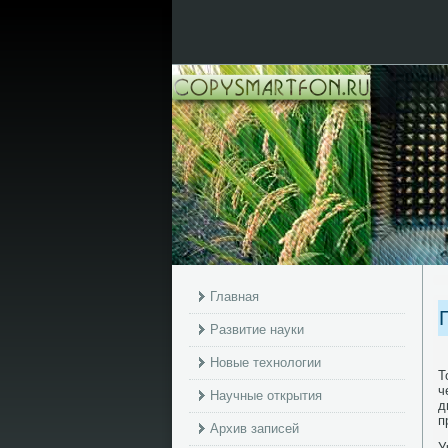
Главная
Развитие науки
Новые технологии
Т
ч
Научные открытия
д
п
Архив записей
У