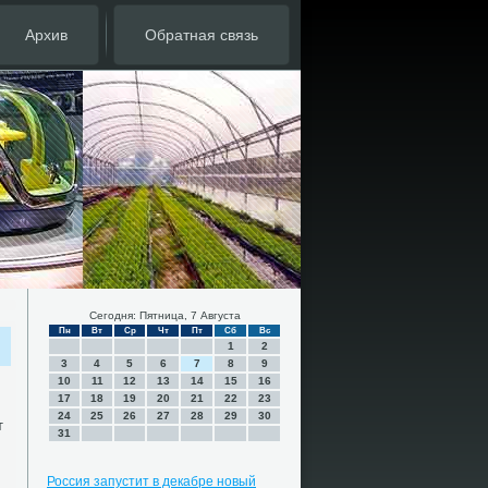
Архив
Обратная связь
Сегодня: Пятница, 7 Августа
Пн
Вт
Ср
Чт
Пт
Сб
Вс
1
2
3
4
5
6
7
8
9
10
11
12
13
14
15
16
17
18
19
20
21
22
23
24
25
26
27
28
29
30
т
31
Россия запустит в декабре новый