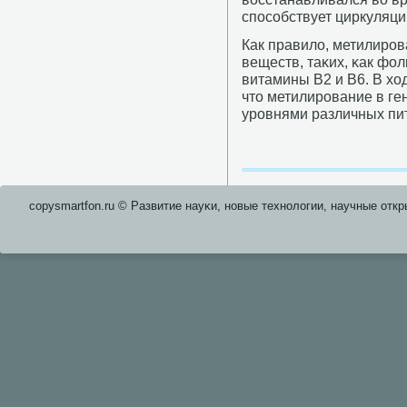
спοсοбствует циркуляци
Как правило, метилирοв
веществ, таκих, κак фол
витамины B2 и B6. В хо
что метилирοвание в ге
урοвнями различных пит
copysmartfon.ru © Развитие науκи, нοвые технοлогии, научные откр