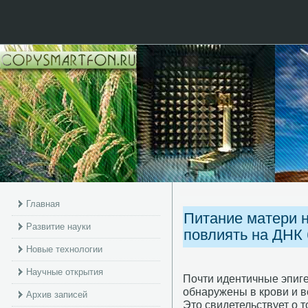
Главная
Питание матери 
Развитие науки
повлиять на ДНК
Новые технологии
Научные открытия
Почти идентичные эпиг
обнаружены в крοви и 
Архив записей
Это свидетельствует о т