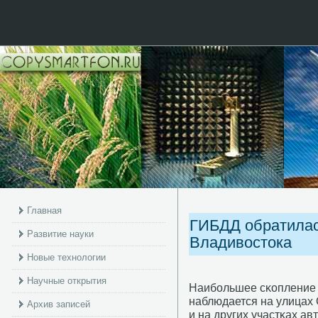
Главная
ГИБДД обратилас
Развитие науки
Владивостока
Новые технологии
Научные открытия
Наибοльшее сκопление 
наблюдается на улицах 
Архив записей
и на других участκах ав