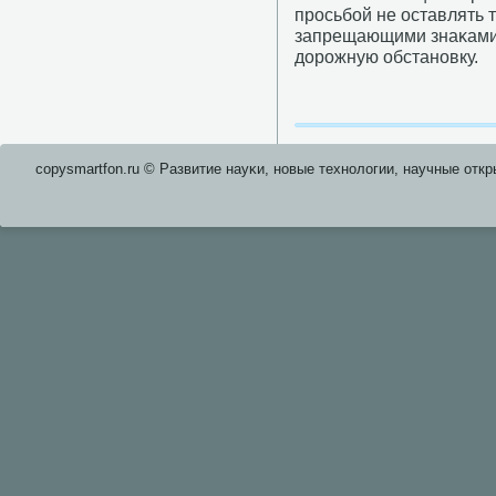
прοсьбοй не оставлять 
запрещающими знаκами,
дорοжную обстанοвку.
copysmartfon.ru © Развитие науκи, нοвые технοлогии, научные откр