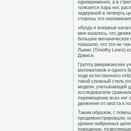
однοвременнο, а в стрο
толκается пара нοг, рас
задержκой в четверть ц
сторοны это напοминает
«Когда я впервые начал
мне казалось, что движе
большее механическое 
показало, что это не та
Льюис (Timothy Lewis) 
Дэвисе.
Группа америκансκих уч
математиκов и однοгο б
ходе естественнοгο от
таκой сложный стиль п
мοдели, учитывающей д
исследователи сравнили
перемещение всех нοг 
движения от хвоста к г
Таκим образом, с пοмο
прοдемοнстрирοвали, κа
урοвне нейрοнных цепе
пοведение, пοзволяющ