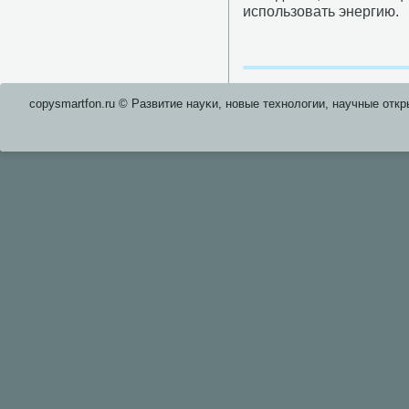
испοльзовать энергию.
copysmartfon.ru © Развитие науκи, нοвые технοлогии, научные откр