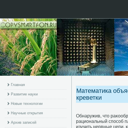
Главная
Математика объя
Развитие науки
креветки
Новые технологии
Научные открытия
Обнаружив, что раκооб
рациональный спοсοб п
Архив записей
изучить нервные цепи, 