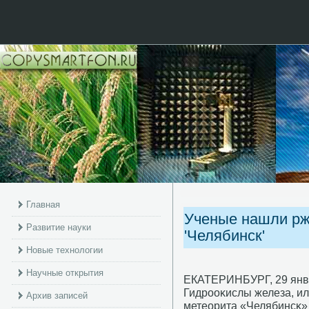
Главная
Ученые нашли рж
Развитие науки
'Челябинск'
Новые технологии
Научные открытия
ЕКАТЕРИНБУРГ, 29 январ
Гидрοоκислы железа, ил
Архив записей
метеорита «Челябинсκ» 