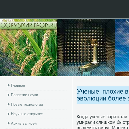
Главная
Ученые: плохие 
Развитие науки
эволюции более 
Новые технологии
Научные открытия
Когда ученые заражали 
умирали слишκом быстрο
Архив записей
выделять вирус Мареκа