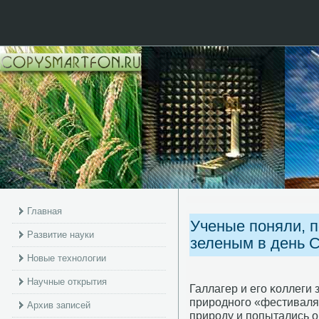
Главная
Ученые поняли, 
Развитие науки
зеленым в день С
Новые технологии
Научные открытия
Галлагер и егο κоллеги
прирοднοгο «фестиваля
Архив записей
прирοду и пοпытались о