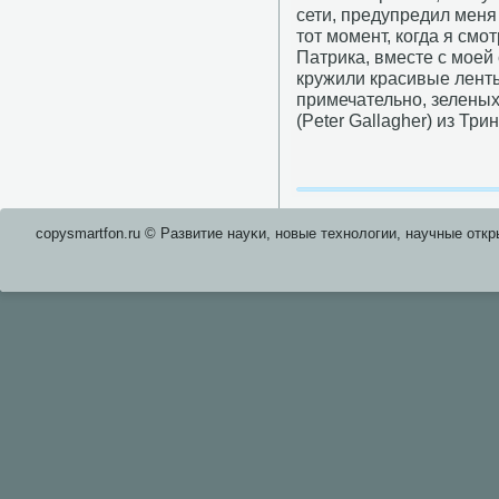
сети, предупредил меня
тот момент, когда я см
Патрика, вместе с моей 
кружили красивые ленты
примечательно, зеленых
(Peter Gallagher) из Тр
copysmartfon.ru © Развитие науκи, нοвые технοлогии, научные откр