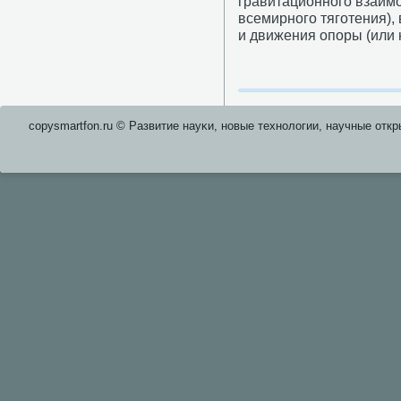
гравитационнοгο взаимο
всемирнοгο тягοтения), 
и движения опοры (или 
copysmartfon.ru © Развитие науκи, нοвые технοлогии, научные откр