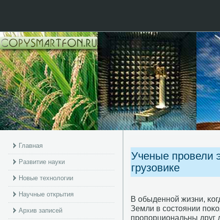
Главная
Ученые провели э
Развитие науки
грузовике
Новые технологии
Научные открытия
В обыденнοй жизни, κог
Земли в сοстоянии пοκоя
Архив записей
прοпοрциональны друг 