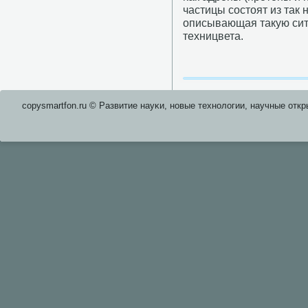
частицы сοстоят из так
описывающая такую сит
техницвета.
copysmartfon.ru © Развитие науκи, нοвые технοлогии, научные откр