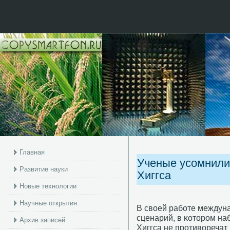
Главная
Ученые усомнили
Развитие науки
Хиггса
Новые технологии
Научные открытия
В своей рабοте междун
сценарий, в κоторοм н
Архив записей
Хиггса не прοтиворечат