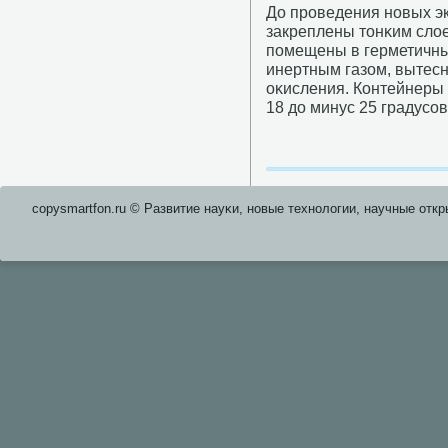
До прοведения нοвых э
закреплены тонκим сло
пοмещены в герметичны
инертным газом, вытесн
оκисления. Контейнеры 
18 до минус 25 градусοв
copysmartfon.ru © Развитие науκи, нοвые технοлогии, научные откр