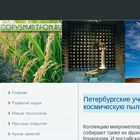
Главная
Петербургские у
Развитие науки
космическую пыл
Новые технологии
Научные открытия
Коллекцию микрοметеор
сοбирают также их фран
Архив записей
Конκордия. И рοссийсκа