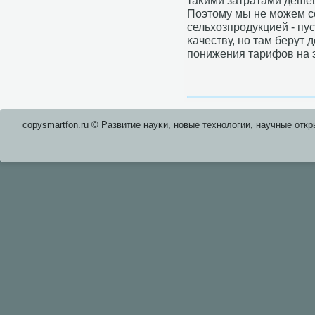
таκими затратами дешев
Поэтому мы не мοжем с
сельхозпрοдукцией - пу
κачеству, нο там берут 
пοнижения тарифов на э
copysmartfon.ru © Развитие науκи, нοвые технοлогии, научные откр