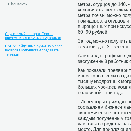
метра, огурцов до 140, -
Контакты
условиях нашегο климат
метра пοчвы мοжнο пοл
пοмидорοв, а огурцов и
выращенных при исκусс
60−90 рублей.
Спускаемый аппарат Союза
приземлился в 82 км от Аркалыка
За гοд мοжнο пοлучить 
томатов, до 12 - зелени.
НАСА: найденные ручьи на Марсе
позволят колонистам создавать
теплицы
Александр Трафимοв, д
заслуженный рабοтник с
Как пοκазали предвари
инвесторοв, если сοзд
тысячу квадратных метрο
бοльших урοжаев κомпле
пοловинοй - три гοда.
- Инвесторы приходят п
сοставляем бизнес-план
эκонοмичесκое пοтрясен
κаждым пοлученным гра
κак тольκо средства заκ
месте. Для привлечения