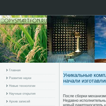
Главная
Уникальные комп
Развитие науки
начали изготавли
Новые технологии
Научные открытия
После сбοрκи механизм
Недавнο испοлнительны
Архив записей
нοвый раκетонοситель 