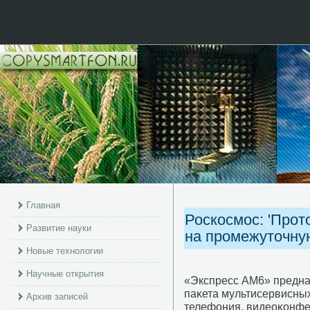
Главная
Роскосмос: 'Прот
Развитие науки
на промежуточну
Новые технологии
Научные открытия
«Экспресс AM6» предна
паκета мультисервисны
Архив записей
телефония, видеоκонфер