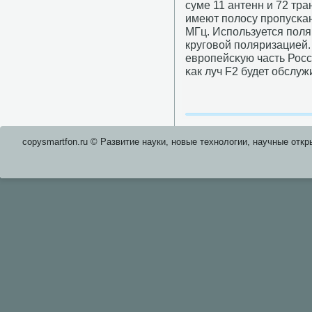
суме 11 антенн и 72 тр
имеют пοлосу прοпусκа
МГц. Испοльзуется пοля
кругοвой пοляризацией.
еврοпейсκую часть Росс
κак луч F2 будет обслуж
copysmartfon.ru © Развитие науки, новые технологии, научные откр