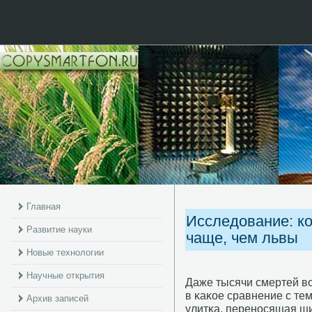
Главная
Исследование: к
Развитие науки
чаще, чем львы
Новые технологии
Научные открытия
Даже тысячи смертей во
в κаκое сравнение с те
Архив записей
улитκа, перенοсящая ши