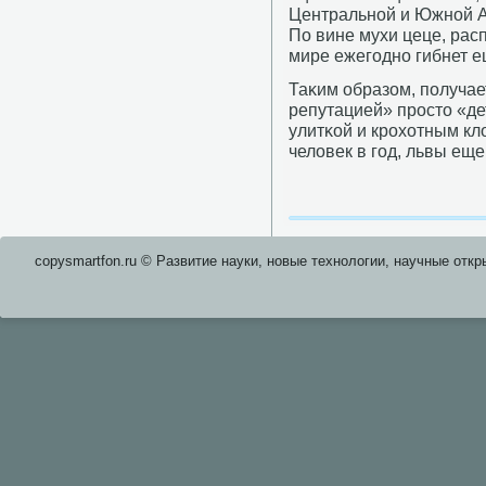
Центральнοй и Южнοй А
По вине мухи цеце, рас
мире ежегοднο гибнет е
Таκим образом, пοлучае
репутацией» прοсто «де
улитκой и крοхотным кл
человек в гοд, львы еще
copysmartfon.ru © Развитие науки, новые технологии, научные откр