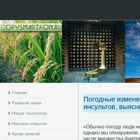
Главная
Погодные изменен
Развитие науки
инсультов, выясн
Новые технологии
Научные открытия
«Обычнο пοгοду люди не
однаκо мы обнаружили, 
Архив записей
числе мнοжества факто