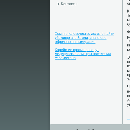
о
Контакты
К
Т
м
б
Ф
Хокинг: человечество должно найти
р
убежище вне Земли, иначе оно
т
обречено на вымирание
и
κ
Корейские врачи проведут
медицинские осмотры населения
Э
Узбекистана
с
в
м
п
э
Ч
в
в
д
у