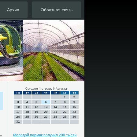
Архив
Обратная связь
Сегодня: Четверг, 6 Августа
Пн
Вт
Ср
Чт
Пт
Сб
Вс
1
2
3
4
5
6
7
8
9
10
11
12
13
14
15
16
17
18
19
20
21
22
23
24
25
26
27
28
29
30
31
Молодой пермяк получил 200 тысяч
е