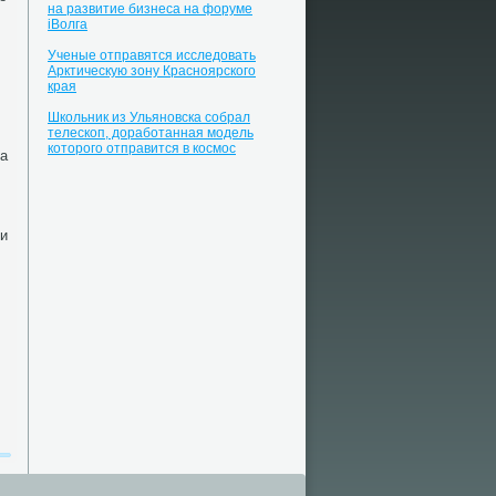
на развитие бизнеса на форуме
iВолга
Ученые отправятся исследовать
Арктическую зону Красноярского
края
Школьник из Ульяновска собрал
телескоп, доработанная модель
которого отправится в космос
ла
ни