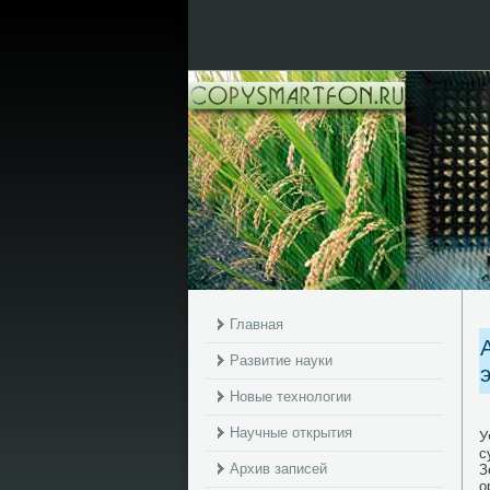
Главная
Развитие науки
Новые технологии
Научные открытия
У
с
Архив записей
З
о