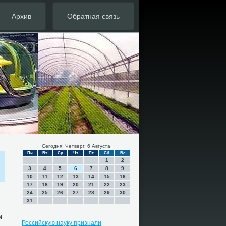
Архив
Обратная связь
Сегодня: Четверг, 6 Августа
Пн
Вт
Ср
Чт
Пт
Сб
Вс
1
2
3
4
5
6
7
8
9
10
11
12
13
14
15
16
17
18
19
20
21
22
23
24
25
26
27
28
29
30
31
м
Российскую науку признали