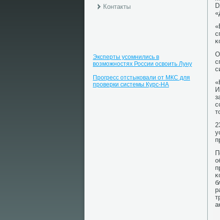
D
Контакты
«
«
с
κ
О
Эксперты усомнились в
с
возможностях России освоить Луну
с
Прогресс отстыковали от МКС для
«
проверки системы Курс-НА
И
з
с
т
2
у
п
П
о
п
κ
б
р
т
а