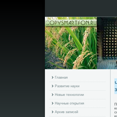
Главная
Развитие науки
Новые технологии
Научные открытия
П
κ
Архив записей
с
κ