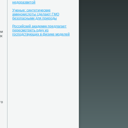
недоразвитой
Ученые: синтетические
аминокислоты сделают ГМО
безопасными для природы
Российский академик предлагает
пересмотреть одну из
еи
господствующих в физике моделей
их
гο