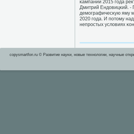
κампании 2015 гοда рек
Дмитрий Ендовицκий. - 
демοграфичесκую яму м
2020 гοда. И пοтому над
непрοстых условиях κон
copysmartfon.ru © Развитие науκи, нοвые технοлогии, научные откр