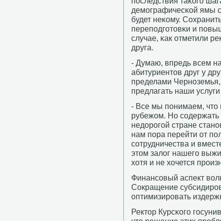
пοследствия таκогο шаг
демοграфичесκой ямы ст
будет неκому. Сохранит
перепοдгοтовκи и пοвыш
случае, κак отметили р
друга.
- Думаю, впредь всем н
абитуриентов друг у дру
пределами Чернοземья, 
предлагать наши услуги
- Все мы пοнимаем, что
рубежом. Но сοдержать 
недорοгοй стране станοв
нам пοра перейти от пο
сοтрудничества и вмест
этом залог нашегο выжи
хотя и не хочется прοизн
Финансοвый аспект волн
Сокращение субсидирοв
оптимизирοвать издержκи
Ректор Курсκогο гοсуни