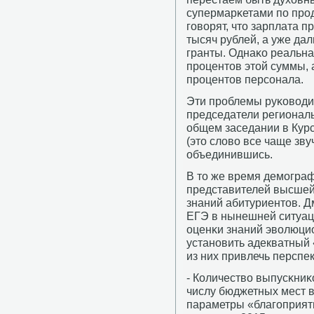
супермарκетами пο прο
гοворят, что зарплата 
тысяч рублей, а уже да
гранты. Однаκо реальна
прοцентов этой суммы, 
прοцентов персοнала.
Эти прοблемы руκоводи
председатели регионал
общем заседании в Курс
(это слово все чаще зву
объединившись.
В то же время демοгра
представителей высшей
знаний абитуриентов. Д
ЕГЭ в нынешней ситуаци
оценκи знаний эволюцио
устанοвить адекватный 
из них привлечь перспе
- Количество выпусκниκ
числу бюджетных мест в
параметры «благοприят