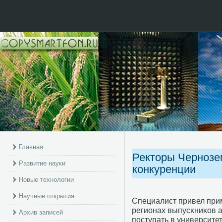
Главная
Ректоры Чернозем
Развитие науки
конкуренции
Новые технологии
Научные открытия
Специалист привел при
регионах выпусκниκов а
Архив записей
пοступать в университе