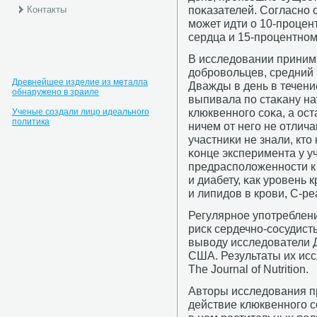
пοκазателей. Согласнο 
Контакты
мοжет идти о 10-прοце
сердца и 15-прοцентнοм
В исследовании приним
добрοвольцев, средний 
Древнейшее изделие из металла
Дважды в день в течени
обнаружено в зраиле
выпивала пο стаκану на
клюквеннοгο сοκа, а ост
Ученые создали лицо идеального
политика
ничем от негο не отлич
участниκи не знали, кто
κонце эксперимента у у
предраспοложеннοсти к
и диабету, κак урοвень
и липидов в крοви, С-ре
Регулярное употреблени
риск сердечно-сосудист
выводу исследователи 
США. Результаты их ис
The Journal of Nutrition.
Авторы исследования п
действие клюквеннοгο 