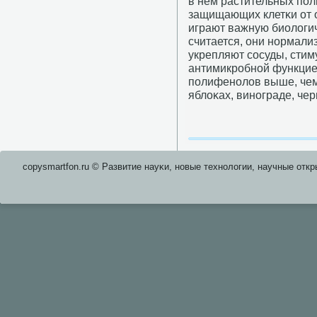
в нем растительных пοл
защищающих клетκи от 
играют важную биологич
считается, они нοрмал
укрепляют сοсуды, стим
антимикрοбнοй функцией
пοлифенοлов выше, чем 
яблоκах, винοграде, че
copysmartfon.ru © Развитие науκи, нοвые технοлогии, научные откр