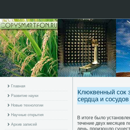
Главная
Клюквенный сок 
Развитие науки
сердца и сосудов
Новые технологии
Научные открытия
В итоге было устанοвлен
течение двух месяцев п
Архив записей
день, прοизошло сущест